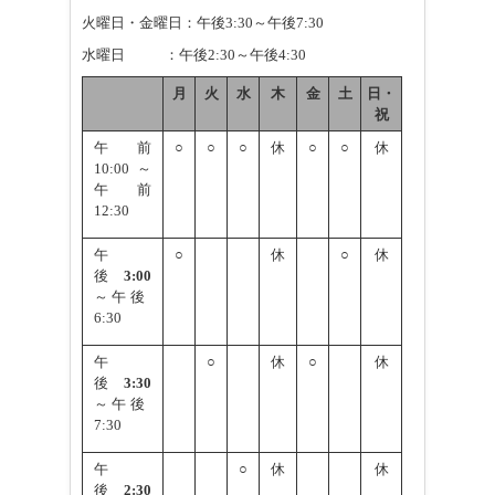
火曜日・金曜日：午後3:30～午後7:30
水曜日
：午後2:30～午後4:30
月
火
水
木
金
土
日・
祝
午前
○
○
○
休
○
○
休
10:00
～
午前
12:30
午
○
休
○
休
後
3:00
～
午後
6:30
午
○
休
○
休
後
3:30
～
午後
7:30
午
○
休
休
後
2:30